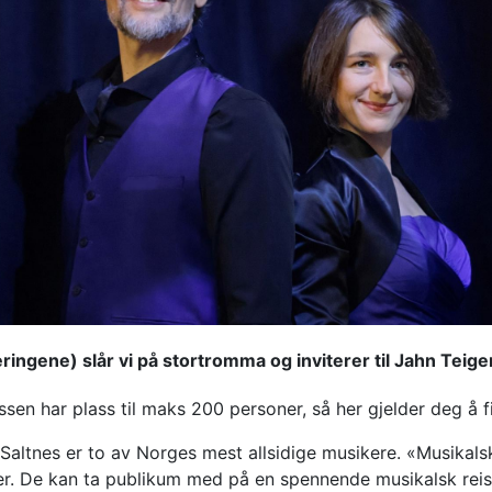
ngene) slår vi på stortromma og inviterer til Jahn Teigen
sen har plass til maks 200 personer, så her gjelder deg å fin
Saltnes er to av Norges mest allsidige musikere. «Musikals
r. De kan ta publikum med på en spennende musikalsk reise i