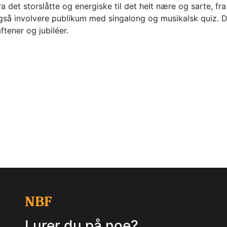
ra det storslåtte og energiske til det helt nære og sarte, fra 
gså involvere publikum med singalong og musikalsk quiz. D
ftener og jubiléer.
NBF
Lurer du på noe?