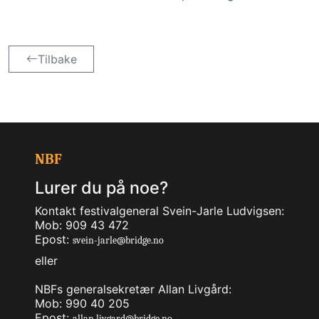
Tilbake
NBF
Lurer du på noe?
Kontakt festivalgeneral Svein-Jarle Ludvigsen:
Mob: 909 43 472
Epost:
svein-jarle@bridge.no
eller
NBFs generalsekretær Allan Livgård:
Mob: 990 40 205
Epost:
allan.livgard@bridge.no