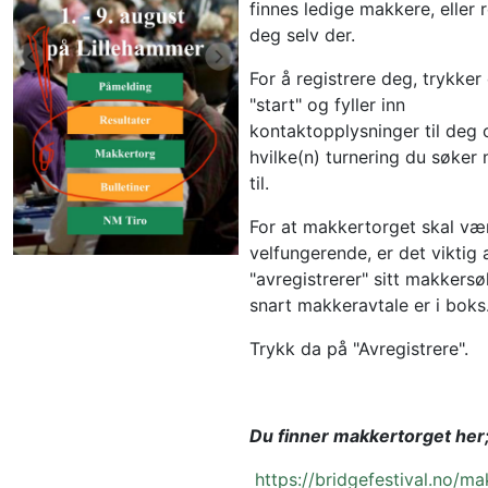
finnes ledige makkere, eller r
deg selv der.
For å registrere deg, trykker 
"start" og fyller inn 
kontaktopplysninger til deg o
hvilke(n) turnering du søker 
til. 
For at makkertorget skal vær
velfungerende, er det viktig at
"avregistrerer" sitt makkersøk
snart makkeravtale er i boks
Trykk da på "Avregistrere".
Du finner makkertorget her
https://bridgefestival.no/m