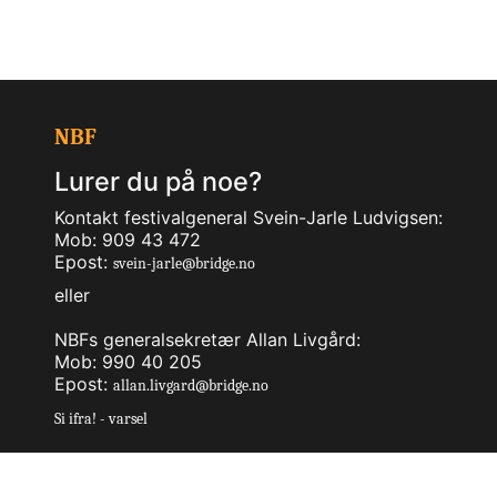
NBF
Lurer du på noe?
Kontakt festivalgeneral Svein-Jarle Ludvigsen:
Mob: 909 43 472
Epost:
svein-jarle@bridge.no
eller
NBFs generalsekretær Allan Livgård:
Mob: 990 40 205
Epost:
allan.livgard@bridge.no
Si ifra! - varsel