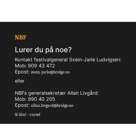
NBF
Lurer du på noe?
Kontakt festivalgeneral Svein-Jarle Ludvigsen:
Mob: 909 43 472
Epost:
svein-jarle@bridge.no
eller
NBFs generalsekretær Allan Livgård:
Mob: 990 40 205
Epost:
allan.livgard@bridge.no
Si ifra! - varsel